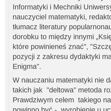
Informatyki i Mechniki Uniwe
nauczyciel matematyki, redakto
tłumacz literatury popularnon
dorobku to między innymi „Księ
które powinieneś znać”, "Szczę
pozycji z zakresu dydaktyki ma
Enigma".
W nauczaniu matematyki nie 
takich jak "deltowa" metoda 
Prawdziwym celem takiego nau
powinno być - wyrobienie u ucz