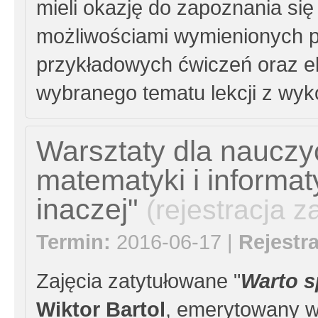
mieli okazję do zapoznania się
możliwościami wymienionych p
przykładowych ćwiczeń oraz e
wybranego tematu lekcji z wyko
Warsztaty dla nauczyc
matematyki i informat
inaczej"
(rejestracja 
Termin:
2016-06-17 |
Rejestra
Zajęcia zatytułowane "
Warto s
Wiktor Bartol
, emerytowany w