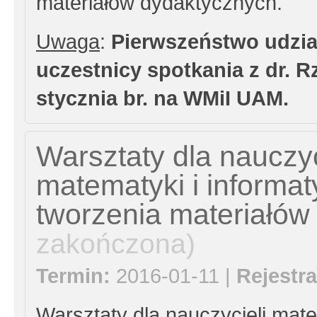
materiałów dydaktycznych.
Uwaga
:
Pierwszeństwo udzia
uczestnicy spotkania z dr. 
stycznia br. na WMiI UAM.
Warsztaty dla nauczyc
matematyki i informa
tworzenia materiałó
zakończona)
Termin:
2016-01-11 |
Rejestra
Warsztaty dla nauczycieli mate