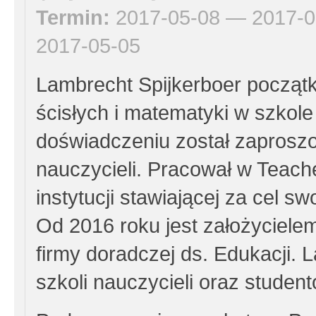
Termin:
2017-05-08 — 2017-0
2017-05-05
Lambrecht Spijkerboer począt
ścisłych i matematyki w szkole
doświadczeniu został zaproszon
nauczycieli. Pracował w Teache
instytucji stawiającej za cel s
Od 2016 roku jest założycie
firmy doradczej ds. Edukacji. L
szkoli nauczycieli oraz student