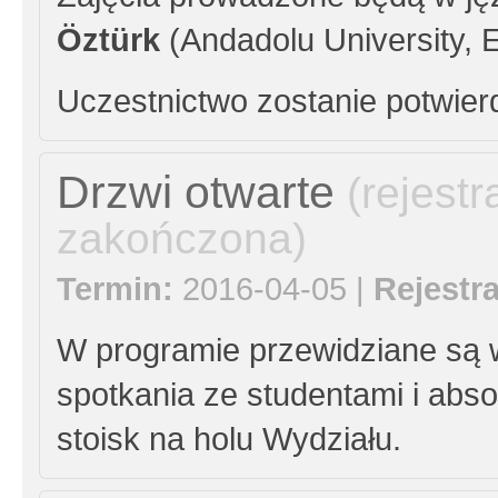
Öztürk
(Andadolu University, Es
Uczestnictwo zostanie potwier
Drzwi otwarte
(rejestr
zakończona)
Termin:
2016-04-05 |
Rejestra
W programie przewidziane są w
spotkania ze studentami i abso
stoisk na holu Wydziału.