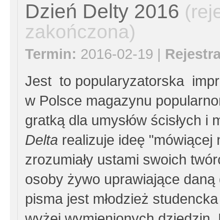
Dzień Delty 2016
(rej
zakończona)
Termin:
2016-02-19 |
Rejestra
Jest to popularyzatorska im
w Polsce magazynu popularn
gratką dla umysłów ścisłych i 
Delta
realizuje ideę "mówiącej 
zrozumiały ustami swoich twó
osoby żywo uprawiające daną 
pisma jest młodzież studencka 
wyżej wymienionych dziedzin.