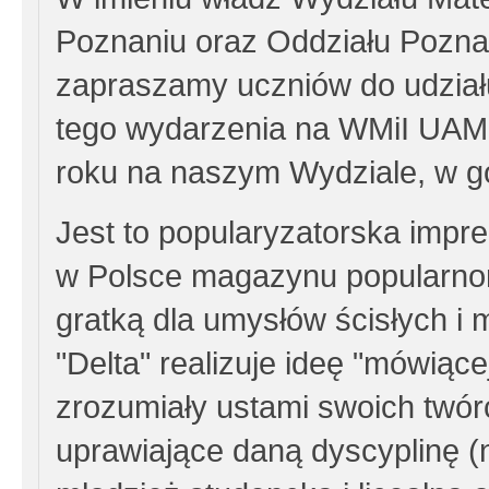
Poznaniu oraz Oddziału Pozn
zapraszamy uczniów do udziału
tego wydarzenia na WMiI UAM
roku na naszym Wydziale, w go
Jest to popularyzatorska impr
w Polsce magazynu popularn
gratką dla umysłów ścisłych i 
"Delta" realizuje ideę "mówiąc
zrozumiały ustami swoich twór
uprawiające daną dyscyplinę (