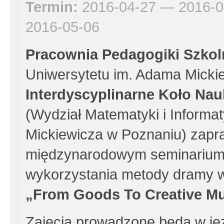
Termin:
2016-04-27 — 2016-0
2016-05-06
Pracownia Pedagogiki Szkol
Uniwersytetu im. Adama Micki
Interdyscyplinarne Koło Na
(Wydział Matematyki i Informa
Mickiewicza w Poznaniu) zapra
międzynarodowym seminarium
wykorzystania metody dramy w 
„From Goods To Creative M
Zajęcia prowadzone będą w ję