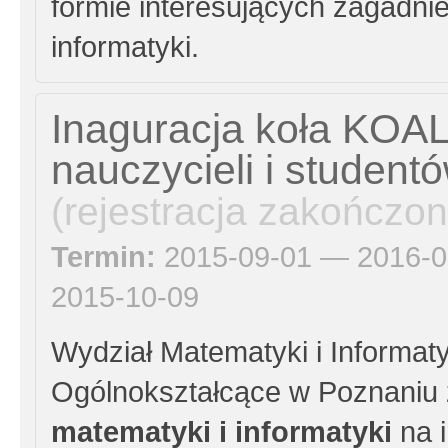
formie interesujących zagadni
informatyki.
Inaguracja koła KOAL
nauczycieli i student
(rejestracja zakończon
Termin:
2015-09-01 — 2016-0
2015-10-09
Wydział Matematyki i Informa
Ogólnokształcące w Poznaniu
matematyki i informatyki
na 