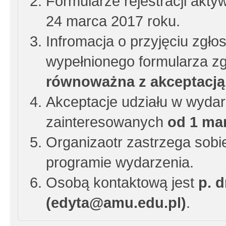
Formularze rejestracji akty
24 marca 2017 roku.
Infromacja o przyjęciu zgło
wypełnionego formularza z
równoważna z akceptacją 
Akceptacje udziału w wydar
zainteresowanych
od 1 ma
Organizaotr zastrzega sob
programie wydarzenia.
Osobą kontaktową jest
p. 
(edyta@amu.edu.pl)
.