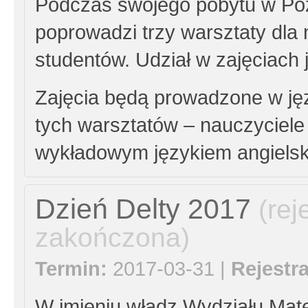
Podczas swojego pobytu w Poz
poprowadzi trzy warsztaty dla 
studentów. Udział w zajęciach
Zajęcia będą prowadzone w ję
tych warsztatów – nauczyciele
wykładowym językiem angiels
Dzień Delty 2017
(rej
zakończona)
Termin:
2017-03-31 |
Rejestra
W imieniu władz Wydziału Mat